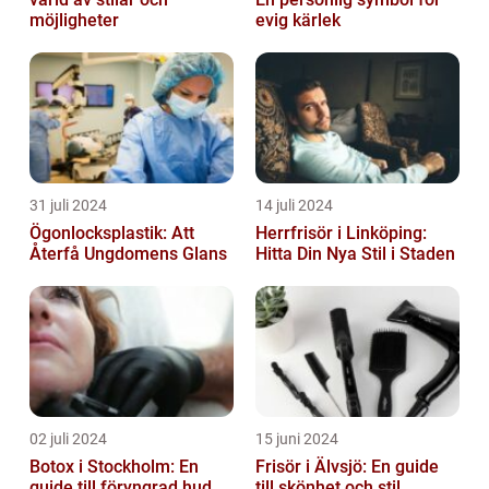
möjligheter
evig kärlek
31 juli 2024
14 juli 2024
Ögonlocksplastik: Att
Herrfrisör i Linköping:
Återfå Ungdomens Glans
Hitta Din Nya Stil i Staden
02 juli 2024
15 juni 2024
Botox i Stockholm: En
Frisör i Älvsjö: En guide
guide till föryngrad hud
till skönhet och stil