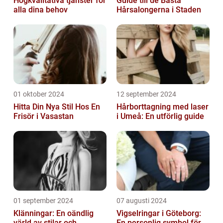
Högkvalitativa tjänster för
Guide till de Bästa
alla dina behov
Hårsalongerna i Staden
01 oktober 2024
12 september 2024
Hitta Din Nya Stil Hos En
Hårborttagning med laser
Frisör i Vasastan
i Umeå: En utförlig guide
01 september 2024
07 augusti 2024
Klänningar: En oändlig
Vigselringar i Göteborg:
värld av stilar och
En personlig symbol för