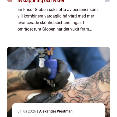
avslappning och lyster
En Frisör Globen söks ofta av personer som
vill kombinera vardaglig hårvård med mer
avancerade skönhetsbehandlingar. I
området runt Globen har det vuxit fram
salonger som arbetar brett: klippning, färg,
hår...
01 juli 2026
Alexander Westman