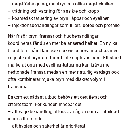
– nagelförlängning, manikyr och olika nageltekniker
– trådning och vaxning för ansikte och kropp
– kosmetisk tatuering av bryn, läppar och eyeliner
– injektionsbehandlingar som fillers, botox och profhilo
När frisör, bryn, fransar och hudbehandlingar
koordineras får du en mer balanserad helhet. En ny, kall
blond ton i håret kan exempelvis behöva matchas med
en justerad brynfärg för att inte upplevas hård. Ett starkt
markerat öga med eyeliner-tatuering kan kräva mer
nedtonade fransar, medan en mer naturlig vardagslook
ofta kombinerar mjuka bryn med diskret volym i
fransarna.
Bakom ett sådant utbud behövs ett certifierat och
erfaret team. För kunden innebär det:
– att varje behandling utförs av någon som är utbildad
inom sitt område
– att hygien och säkerhet är prioriterat