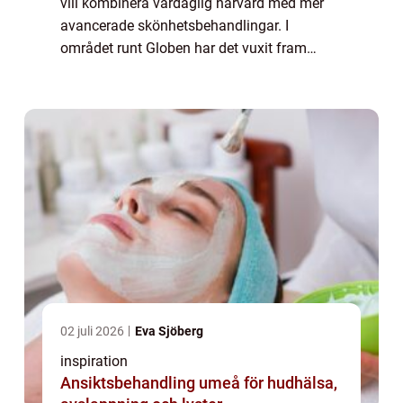
vill kombinera vardaglig hårvård med mer
avancerade skönhetsbehandlingar. I
området runt Globen har det vuxit fram
salonger som arbetar brett: klippning, färg,
hår...
02 juli 2026
Eva Sjöberg
inspiration
Ansiktsbehandling umeå för hudhälsa,