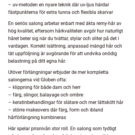
– uv-metoden en nyare teknik där uv-ljus härdar
fästpunkterna för extra tunna och flexibla skarvar
En seriös salong arbetar enbart med äkta remy-hår av
hög kvalitet, eftersom hårkvaliteten avgör hur naturligt
håret beter sig när du tvättar, stylar och sliter på det i
vardagen. Korrekt isättning, anpassad mängd hår och
tät uppföljning är avgörande för att undvika onödig
belastning på ditt egna hår.
Utöver förlängningar erbjuder de mer kompletta
salongerna vid Globen ofta:
– klippning för både dam och herr
– färg, slingor, balayage och ombre
– keratinbehandlingar för slätare och mer lättskött hår
– större makeovers där färg, form och ibland
hårförlängning kombineras
Här spelar prisnivån stor roll. En salong som tydligt