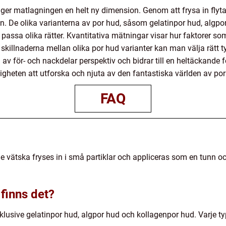
er matlagningen en helt ny dimension. Genom att frysa in flyta
n. De olika varianterna av por hud, såsom gelatinpor hud, algpo
tt passa olika rätter. Kvantitativa mätningar visar hur faktorer 
 skillnaderna mellan olika por hud varianter kan man välja rätt t
av för- och nackdelar perspektiv och bidrar till en heltäckande 
jligheten att utforska och njuta av den fantastiska världen av por
FAQ
de vätska fryses in i små partiklar och appliceras som en tunn 
 finns det?
inklusive gelatinpor hud, algpor hud och kollagenpor hud. Varje 