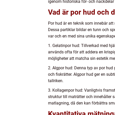
igenom historiska för- och nackdelar fö
Vad är por hud och d
Por hud är en teknik som innebär att
Dessa partiklar bildar en tunn och sp
var och en med sina unika egenskap
1. Gelatinpor hud: Tillverkad med hjä
används ofta för att addera en krispig
möjligheter att matcha sin estetik me
2. Algpor hud: Denna typ av por hud gö
och fiskrätter. Algpor hud ger en sub
tallriken.
3. Kollagenpor hud: Vanligtvis frams
struktur till maträtter och innehåll
matlagning, då den kan förbättra smak
Kvantitativa mätning