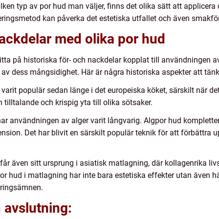
ken typ av por hud man väljer, finns det olika sätt att applicera
ceringsmetod kan påverka det estetiska utfallet och även smakför
nackdelar med olika por hud
titta på historiska för- och nackdelar kopplat till användningen 
 av dess mångsidighet. Här är några historiska aspekter att tän
varit populär sedan länge i det europeiska köket, särskilt när de
n tilltalande och krispig yta till olika sötsaker.
har användningen av alger varit långvarig. Algpor hud kompletter
ion. Det har blivit en särskilt populär teknik för att förbättra u
år även sitt ursprung i asiatisk matlagning, där kollagenrika liv
or hud i matlagning har inte bara estetiska effekter utan även h
äringsämnen.
avslutning: