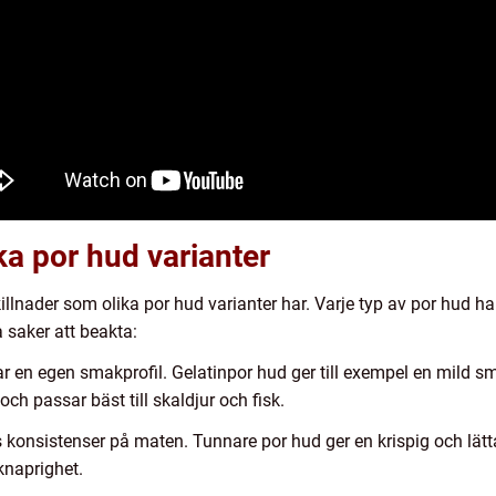
ka por hud varianter
skillnader som olika por hud varianter har. Varje typ av por hud 
a saker att beakta:
r en egen smakprofil. Gelatinpor hud ger till exempel en mild smak
h passar bäst till skaldjur och fisk.
s konsistenser på maten. Tunnare por hud ger en krispig och lät
knaprighet.