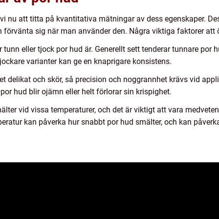
vi nu att titta på kvantitativa mätningar av dess egenskaper. Des
förvänta sig när man använder den. Några viktiga faktorer att 
r tunn eller tjock por hud är. Generellt sett tenderar tunnare por
ockare varianter kan ge en knaprigare konsistens.
t delikat och skör, så precision och noggrannhet krävs vid appli
por hud blir ojämn eller helt förlorar sin krispighet.
lter vid vissa temperaturer, och det är viktigt att vara medvet
emperatur kan påverka hur snabbt por hud smälter, och kan påve