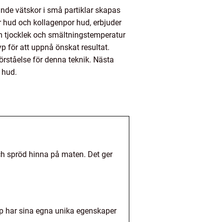
nde vätskor i små partiklar skapas
r hud och kollagenpor hud, erbjuder
som tjocklek och smältningstemperatur
yp för att uppnå önskat resultat.
förståelse för denna teknik. Nästa
 hud.
och spröd hinna på maten. Det ger
typ har sina egna unika egenskaper