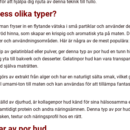
r att hjälpa dig njuta av denna teknik till fullo.
ess olika typer?
 man fryser in en flytande vätska i små partiklar och använder
röd hinna, som skapar en krispig och aromatisk yta på maten. Det
er och användningsområden. Här är några av de mest populära:
lp av gelatinblad eller pulver, ger denna typ av por hud en tun
 yta till bakverk och desserter. Gelatinpor hud kan vara transparen
d själva maträtten.
rs av extrakt från alger och har en naturligt sälta smak, vilket g
til umami-ton till maten och kan användas för att tillämpa fantas
tälld av djurhud, är kollagenpor hud känd för sina hälsosamma 
er samtidigt protein och andra näringsämnen. Denna typ av por h
en, textur och näringsprofil hos en rätt.
ar av por hud