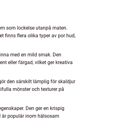
 dem som lockelse utanpå maten.
 finns flera olika typer av por hud,
n hinna med en mild smak. Den
t eller färgad, vilket ger kreativa
ör den särskilt lämplig för skaldjur
ifulla mönster och texturer på
egenskaper. Den ger en krispig
ud är populär inom hälsosam