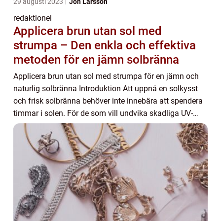
29 augusti 2023
Jon Larsson
redaktionel
Applicera brun utan sol med
strumpa – Den enkla och effektiva
metoden för en jämn solbränna
Applicera brun utan sol med strumpa för en jämn och
naturlig solbränna Introduktion Att uppnå en solkysst
och frisk solbränna behöver inte innebära att spendera
timmar i solen. För de som vill undvika skadliga UV-
strålar och äldre hud kan applicering...