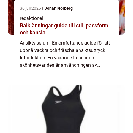
30 juli 2026
Johan Norberg
redaktionel
Balklänningar guide till stil, passform
och känsla
Ansikts serum: En omfattande guide för att
uppnå vackra och fräscha ansiktsuttryck
Introduktion: En växande trend inom
skönhetsvärlden är användningen av
ansikts serum. Dessa produkter har vunnit
popularitet på grund av deras förmåga att
förbättra hu...