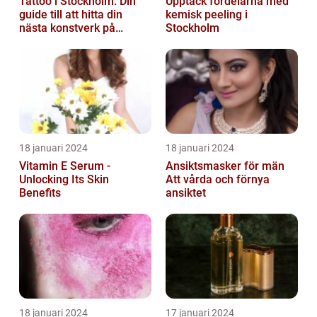
Tattoo i Stockholm: Din
Upptäck fördelarna med
guide till att hitta din
kemisk peeling i
nästa konstverk på
Stockholm
kroppen
18 januari 2024
18 januari 2024
Vitamin E Serum -
Ansiktsmasker för män
Unlocking Its Skin
Att vårda och förnya
Benefits
ansiktet
18 januari 2024
17 januari 2024