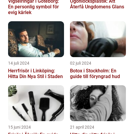
Vigselringar i Göteborg:
Ögonlocksplastik: Att
En personlig symbol för
Återfå Ungdomens Glans
evig kärlek
14 juli 2024
02 juli 2024
Herrfrisör i Linköping:
Botox i Stockholm: En
Hitta Din Nya Stil i Staden
guide till föryngrad hud
15 juni 2024
21 april 2024