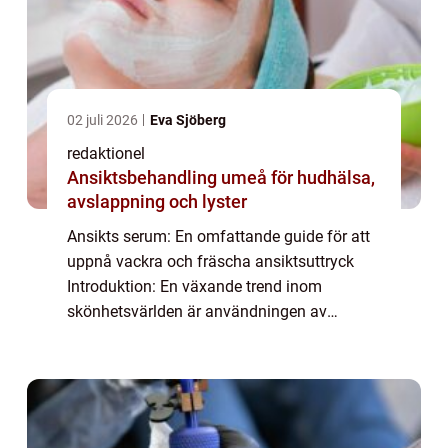
02 juli 2026
Eva Sjöberg
redaktionel
Ansiktsbehandling umeå för hudhälsa,
avslappning och lyster
Ansikts serum: En omfattande guide för att
uppnå vackra och fräscha ansiktsuttryck
Introduktion: En växande trend inom
skönhetsvärlden är användningen av
ansikts serum. Dessa produkter har vunnit
popularitet på grund av deras förmåga att
förbättra hu...