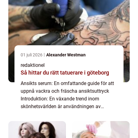
01 juli 2026
Alexander Westman
redaktionel
Så hittar du rätt tatuerare i göteborg
Ansikts serum: En omfattande guide för att
uppnå vackra och fräscha ansiktsuttryck
Introduktion: En växande trend inom
skönhetsvärlden är användningen av
ansikts serum. Dessa produkter har vunnit
popularitet på grund av deras förmåga att
förbättra hu...