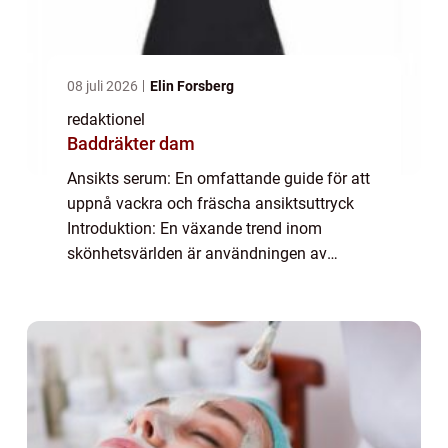
08 juli 2026
Elin Forsberg
redaktionel
Baddräkter dam
Ansikts serum: En omfattande guide för att
uppnå vackra och fräscha ansiktsuttryck
Introduktion: En växande trend inom
skönhetsvärlden är användningen av
ansikts serum. Dessa produkter har vunnit
popularitet på grund av deras förmåga att
förbättra hu...