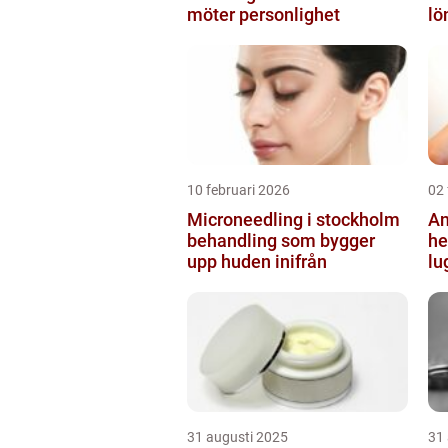
möter personlighet
lö
10 februari 2026
02 
Microneedling i stockholm
An
behandling som bygger
helsi
upp huden inifrån
lu
31 augusti 2025
31