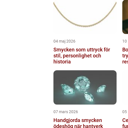
04 maj 2026
10 
Smycken som uttryck för
Boto
stil, personlighet och
tr
historia
re
07 mars 2026
05
Handgjorda smycken
Ce
ödeshög när hantverk
fu