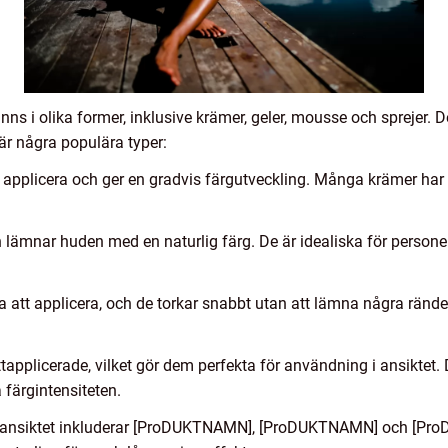
inns i olika former, inklusive krämer, geler, mousse och sprejer. 
är några populära typer:
att applicera och ger en gradvis färgutveckling. Många krämer h
 lämnar huden med en naturlig färg. De är idealiska för persone
 att applicera, och de torkar snabbt utan att lämna några rände
ättapplicerade, vilket gör dem perfekta för användning i ansiktet.
 färgintensiteten.
ör ansiktet inkluderar [ProDUKTNAMN], [ProDUKTNAMN] och [Pr