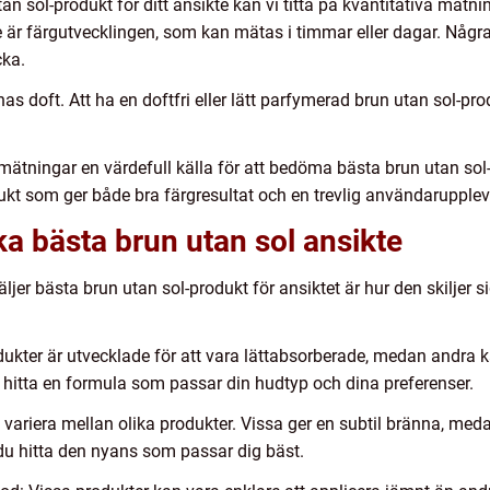
 utan sol-produkt för ditt ansikte kan vi titta på kvantitativa mät
rde är färgutvecklingen, som kan mätas i timmar eller dagar. Någr
cka.
s doft. Att ha en doftfri eller lätt parfymerad brun utan sol-pro
ätningar en värdefull källa för att bedöma bästa brun utan sol-
dukt som ger både bra färgresultat och en trevlig användarupplev
ka bästa brun utan sol ansikte
äljer bästa brun utan sol-produkt för ansiktet är hur den skiljer 
dukter är utvecklade för att vara lättabsorberade, medan andra k
tt hitta en formula som passar din hudtyp och dina preferenser.
n variera mellan olika produkter. Vissa ger en subtil bränna, me
du hitta den nyans som passar dig bäst.