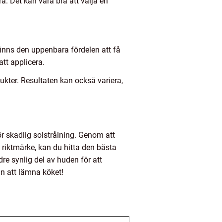
. Det kan vara bra att välja en
 finns den uppenbara fördelen att få
att applicera.
ukter. Resultaten kan också variera,
ör skadlig solstrålning. Genom att
 riktmärke, kan du hitta den bästa
dre synlig del av huden för att
an att lämna köket!