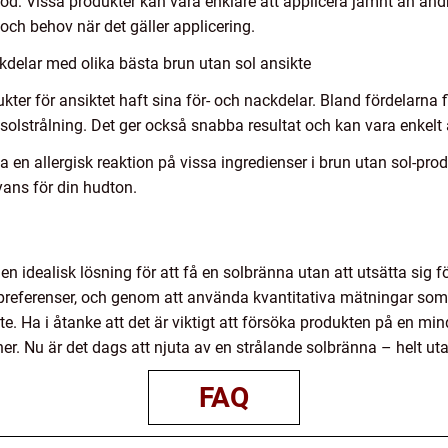
d: Vissa produkter kan vara enklare att applicera jämnt än andra
och behov när det gäller applicering.
delar med olika bästa brun utan sol ansikte
ukter för ansiktet haft sina för- och nackdelar. Bland fördelarna
 solstrålning. Det ger också snabba resultat och kan vara enkelt 
en allergisk reaktion på vissa ingredienser i brun utan sol-prod
nyans för din hudton.
en idealisk lösning för att få en solbränna utan att utsätta sig f
h preferenser, och genom att använda kvantitativa mätningar som
te. Ha i åtanke att det är viktigt att försöka produkten på en min
ner. Nu är det dags att njuta av en strålande solbränna – helt ut
FAQ