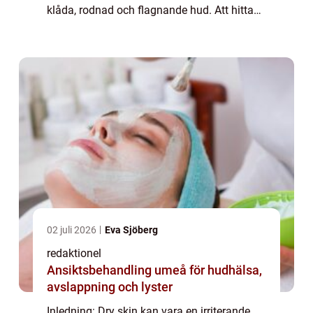
klåda, rodnad och flagnande hud. Att hitta
rätt hudkräm är avgörande för att återfukta
och bibehålla en frisk hudbarriär. I den...
02 juli 2026
Eva Sjöberg
redaktionel
Ansiktsbehandling umeå för hudhälsa,
avslappning och lyster
Inledning: Dry skin kan vara en irriterande