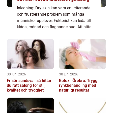
Inledning: Dry skin kan vara en irriterande
och frustrerande problem som många
människor upplever. Fuktbrist kan leda till
klåda, rodnad och flagnande hud. Att hitta
rätt hudkräm är avgörande för att återfukta
och bibehålla en frisk hudbarriär. I den...
30 juni 2026
30 juni 2026
Frisör sundsvall så hittar
Botox i Örebro: Trygg
du rätt salong för stil,
rynkbehandling med
kvalitet och trygghet
naturligt resultat