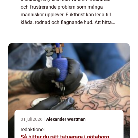
och frustrerande problem som många
människor upplever. Fuktbrist kan leda till
klåda, rodnad och flagnande hud. Att hitta
rätt hudkräm är avgörande för att återfukta
och bibehålla en frisk hudbarriär. I den...
01 juli 2026
Alexander Westman
redaktionel
Så hittar du rätt tatuerare i göteborg