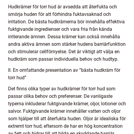
Hudkrämer för torr hud är avsedda att återfukta och
smörja huden för att förhindra fuktavsaknad och
irritation. De bästa hudkrämerna bör innehålla effektiva
fuktgivande ingredienser och vara fria från kända
irriterande ämnen. Dessa krämer kan också innehålla
andra aktiva ämnen som stärker hudens barriärfunktion
och stimulerar cellförnyelse. Det är viktigt att välja en
hudkräm som passar individuella behov och hudtyp.
II. En omfattande presentation av ”bästa hudkräm för
torr hud”
Det finns olika typer av hudkrämer för torr hud som
passar olika behov och preferenser. De vanligaste
typerna inkluderar fuktgivande krämer, oljor, lotioner och
salvor. Fuktgivande krämer innehåller vatten och oljor
som hjälper till att återfukta huden. Oljor är idealiska för
extremt torr hud, eftersom de har en hög koncentration
av fett och bidrar till att bilda en skyddande barriär.