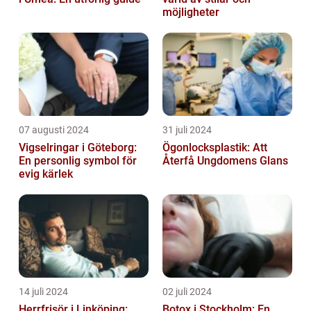
möjligheter
07 augusti 2024
31 juli 2024
Vigselringar i Göteborg:
Ögonlocksplastik: Att
En personlig symbol för
Återfå Ungdomens Glans
evig kärlek
14 juli 2024
02 juli 2024
Herrfrisör i Linköping:
Botox i Stockholm: En