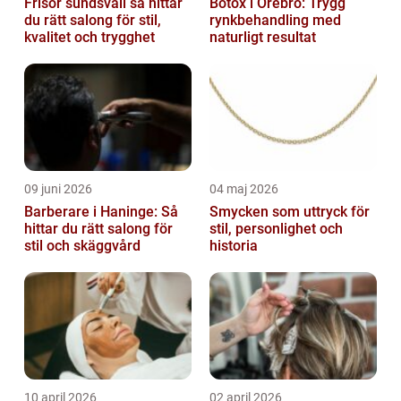
Frisör sundsvall så hittar
Botox i Örebro: Trygg
du rätt salong för stil,
rynkbehandling med
kvalitet och trygghet
naturligt resultat
09 juni 2026
04 maj 2026
Barberare i Haninge: Så
Smycken som uttryck för
hittar du rätt salong för
stil, personlighet och
stil och skäggvård
historia
10 april 2026
02 april 2026