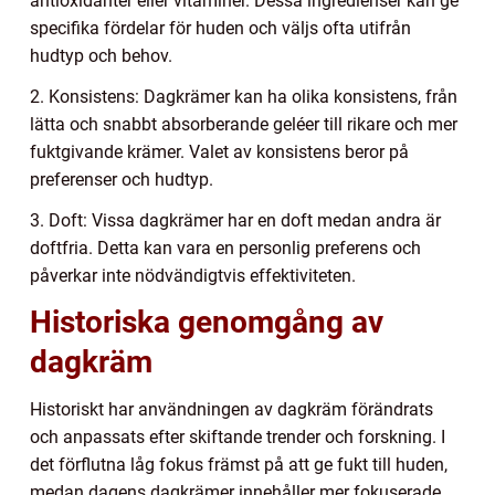
antioxidanter eller vitaminer. Dessa ingredienser kan ge
specifika fördelar för huden och väljs ofta utifrån
hudtyp och behov.
2. Konsistens: Dagkrämer kan ha olika konsistens, från
lätta och snabbt absorberande geléer till rikare och mer
fuktgivande krämer. Valet av konsistens beror på
preferenser och hudtyp.
3. Doft: Vissa dagkrämer har en doft medan andra är
doftfria. Detta kan vara en personlig preferens och
påverkar inte nödvändigtvis effektiviteten.
Historiska genomgång av
dagkräm
Historiskt har användningen av dagkräm förändrats
och anpassats efter skiftande trender och forskning. I
det förflutna låg fokus främst på att ge fukt till huden,
medan dagens dagkrämer innehåller mer fokuserade