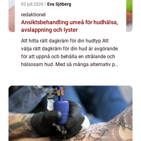
02 juli 2026
Eva Sjöberg
redaktionel
Ansiktsbehandling umeå för hudhälsa,
avslappning och lyster
Att hitta rätt dagkräm för din hudtyp Att
välja rätt dagkräm för din hud är avgörande
för att uppnå och behålla en strålande och
hälsosam hud. Med så många alternativ på
marknaden kan det dock vara
överväldigande att välja rätt produkt. I
denna artik...