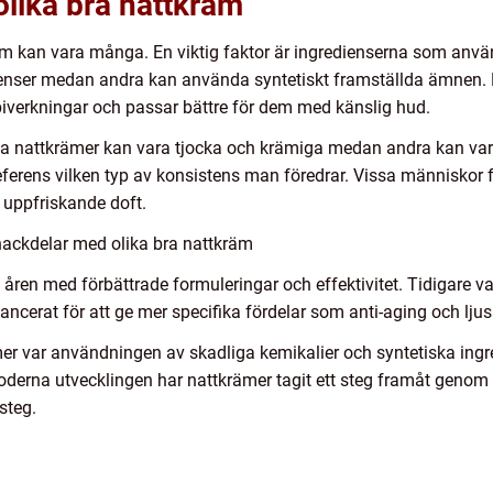
olika bra nattkräm
äm kan vara många. En viktig faktor är ingredienserna som anvä
enser medan andra kan använda syntetiskt framställda ämnen. De
 biverkningar och passar bättre för dem med känslig hud.
sa nattkrämer kan vara tjocka och krämiga medan andra kan var
eferens vilken typ av konsistens man föredrar. Vissa människor 
uppfriskande doft.
nackdelar med olika bra nattkräm
åren med förbättrade formuleringar och effektivitet. Tidigare 
ncerat för att ge mer specifika fördelar som anti-aging och ljus
er var användningen av skadliga kemikalier och syntetiska ingr
oderna utvecklingen har nattkrämer tagit ett steg framåt genom 
steg.