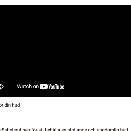
ör din hud
könhetsrutinen för att behålla en strålande och ungdomlig hud. 