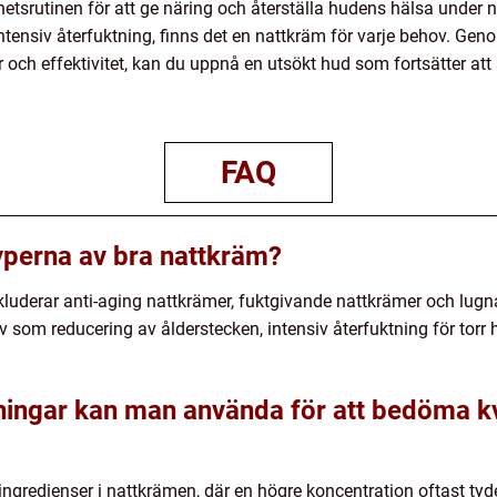
nhetsrutinen för att ge näring och återställa hudens hälsa under
intensiv återfuktning, finns det en nattkräm för varje behov. G
ch effektivitet, kan du uppnå en utsökt hud som fortsätter att 
FAQ
typerna av bra nattkräm?
kluderar anti-aging nattkrämer, fuktgivande nattkrämer och lug
v som reducering av ålderstecken, intensiv återfuktning för tor
tningar kan man använda för att bedöma kv
ngredienser i nattkrämen, där en högre koncentration oftast tyde