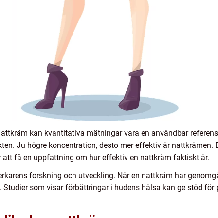
 nattkräm kan kvantitativa mätningar vara en användbar referen
en. Ju högre koncentration, desto mer effektiv är nattkrämen. Det
 att få en uppfattning om hur effektiv en nattkräm faktiskt är.
verkarens forskning och utveckling. När en nattkräm har genomg
g. Studier som visar förbättringar i hudens hälsa kan ge stöd för