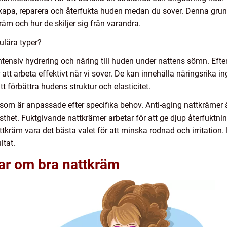
erskapa, reparera och återfukta huden medan du sover. Denna gru
räm och hur de skiljer sig från varandra.
ulära typer?
intensiv hydrering och näring till huden under nattens sömn. Ef
att arbeta effektivt när vi sover. De kan innehålla näringsrika i
tt förbättra hudens struktur och elasticitet.
 som är anpassade efter specifika behov. Anti-aging nattkrämer 
thet. Fuktgivande nattkrämer arbetar för att ge djup återfuktning
räm vara det bästa valet för att minska rodnad och irritation. De
ltat.
gar om bra nattkräm