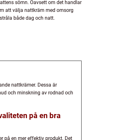
 nattens sömn. Oavsett om det handlar
enom att välja nattkräm med omsorg
stråla både dag och natt.
nande nattkrämer. Dessa är
r hud och minskning av rodnad och
aliteten på en bra
r på en mer effektiv produkt. Det