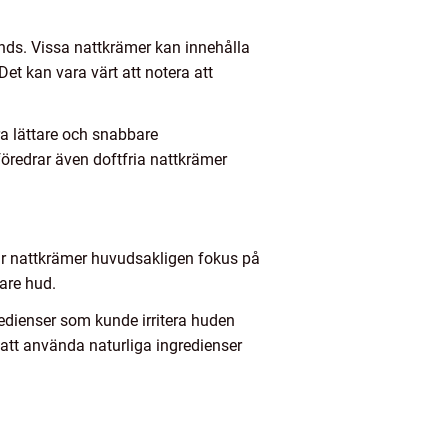
nds. Vissa nattkrämer kan innehålla
t kan vara värt att notera att
a lättare och snabbare
föredrar även doftfria nattkrämer
var nattkrämer huvudsakligen fokus på
are hud.
edienser som kunde irritera huden
att använda naturliga ingredienser