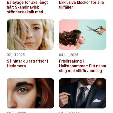
Balayage för axellångt
Exklusiva klockor för alla
hår: Skandinavisk
tillfällen
skönhetsteknik med
fransk elegans
02 juli 2025
04 juni 2025
Så hittar du rätt frisör i
Frisörsalong i
Hedemora
Hallstahammar: Ditt nästa
steg mot stilförvandling