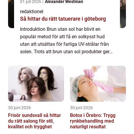
01 juli 2026
Alexander Westman
redaktionel
Så hittar du rätt tatuerare i göteborg
Introduktion Brun utan sol har blivit en
populär metod för att få en solkysst hud
utan att utsättas för farliga UV-strålar från
solen. Trots att brun utan sol produkter ger
en vacker bränna, kan det vara svårt att få
bort den om man ångrar sitt beslu...
30 juni 2026
30 juni 2026
Frisör sundsvall så hittar
Botox i Örebro: Trygg
du rätt salong för stil,
rynkbehandling med
kvalitet och trygghet
naturligt resultat