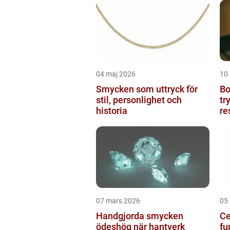
04 maj 2026
10 
Smycken som uttryck för
Boto
stil, personlighet och
tr
historia
re
07 mars 2026
05
Handgjorda smycken
Ce
ödeshög när hantverk
fu