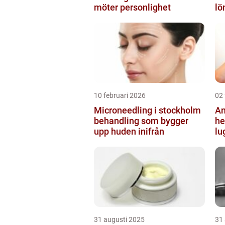
möter personlighet
lö
10 februari 2026
02 
Microneedling i stockholm
An
behandling som bygger
helsi
upp huden inifrån
lu
31 augusti 2025
31