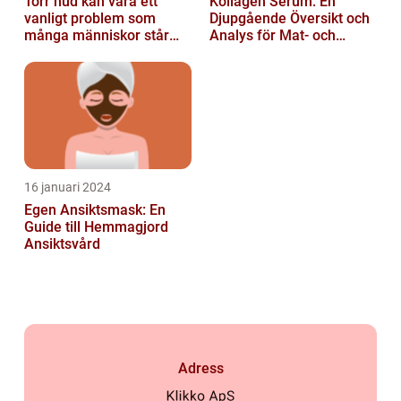
Torr hud kan vara ett
Kollagen Serum: En
vanligt problem som
Djupgående Översikt och
många människor står
Analys för Mat- och
inför
Dryckesentusiaster
16 januari 2024
Egen Ansiktsmask: En
Guide till Hemmagjord
Ansiktsvård
Adress