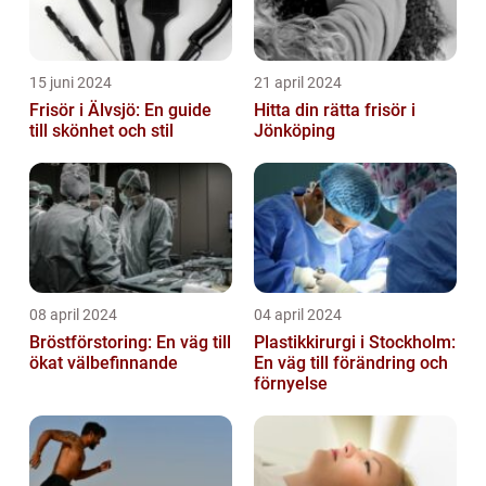
15 juni 2024
21 april 2024
Frisör i Älvsjö: En guide
Hitta din rätta frisör i
till skönhet och stil
Jönköping
08 april 2024
04 april 2024
Bröstförstoring: En väg till
Plastikkirurgi i Stockholm:
ökat välbefinnande
En väg till förändring och
förnyelse