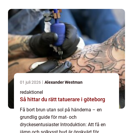
oönskat, särskilt när det kommer till
händerna. I denna art...
01 juli 2026
Alexander Westman
redaktionel
Så hittar du rätt tatuerare i göteborg
Få bort brun utan sol på händerna – en
grundlig guide för mat- och
dryckesentusiaster Introduktion: Att få en
jämn och solkysst hud är önskvärt för