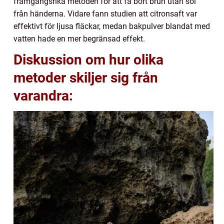
framgångsrika metoden för att få bort brun utan sol
från händerna. Vidare fann studien att citronsaft var
effektivt för ljusa fläckar, medan bakpulver blandat med
vatten hade en mer begränsad effekt.
Diskussion om hur olika
metoder skiljer sig från
varandra: