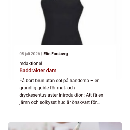
08 juli 2026
Elin Forsberg
redaktionel
Baddräkter dam
Få bort brun utan sol på händerna – en
grundlig guide för mat- och
dryckesentusiaster Introduktion: Att få en
jämn och solkysst hud är önskvärt för
många, men ibland kan resultatet bli
oönskat, särskilt när det kommer till
händerna. I denna art...