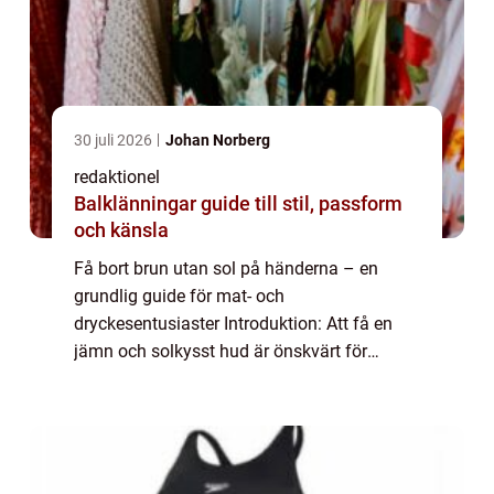
30 juli 2026
Johan Norberg
redaktionel
Balklänningar guide till stil, passform
och känsla
Få bort brun utan sol på händerna – en
grundlig guide för mat- och
dryckesentusiaster Introduktion: Att få en
jämn och solkysst hud är önskvärt för
många, men ibland kan resultatet bli
oönskat, särskilt när det kommer till
händerna. I denna art...