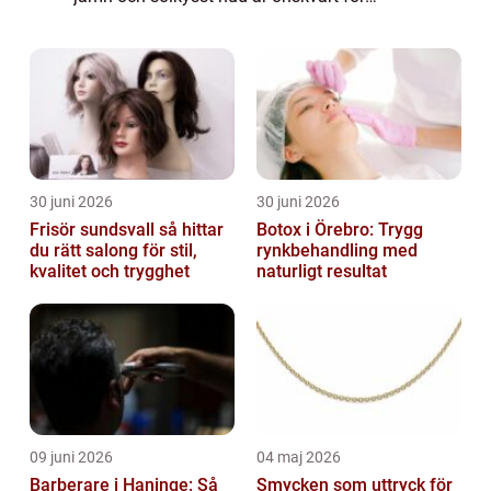
många, men ibland kan resultatet bli
oönskat, särskilt när det kommer till
händerna. I denna art...
30 juni 2026
30 juni 2026
Frisör sundsvall så hittar
Botox i Örebro: Trygg
du rätt salong för stil,
rynkbehandling med
kvalitet och trygghet
naturligt resultat
09 juni 2026
04 maj 2026
Barberare i Haninge: Så
Smycken som uttryck för