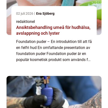
02 juli 2026
Eva Sjöberg
redaktionel
Ansiktsbehandling umeå för hudhälsa,
avslappning och lyster
Foundation puder – En introduktion till att få
en felfri hud En omfattande presentation av
foundation puder Foundation puder är en
populär kosmetisk produkt som används för
att skapa en jämnare och felfri hudton. Det
är ett viktigt steg i makeu...