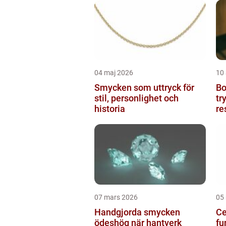
04 maj 2026
10 
Smycken som uttryck för
Boto
stil, personlighet och
tr
historia
re
07 mars 2026
05
Handgjorda smycken
Ce
ödeshög när hantverk
fu