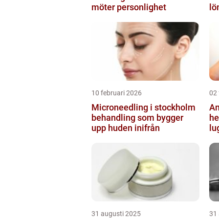
möter personlighet
lö
10 februari 2026
02 
Microneedling i stockholm
An
behandling som bygger
helsi
upp huden inifrån
lu
31 augusti 2025
31