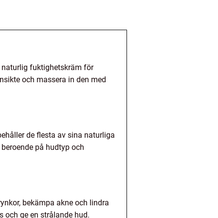
 naturlig fuktighetskräm för
 ansikte och massera in den med
håller de flesta av sina naturliga
s beroende på hudtyp och
a rynkor, bekämpa akne och lindra
ns och ge en strålande hud.