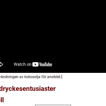
vändningen av kokosolja för ansiktet.]
dryckesentusiaster
ll