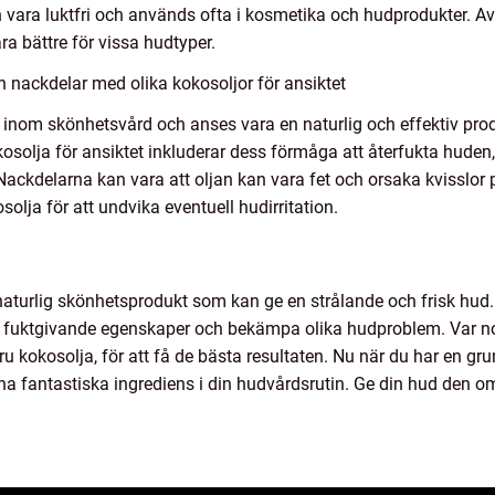
 vara luktfri och används ofta i kosmetika och hudprodukter. Av
ra bättre för vissa hudtyper.
h nackdelar med olika kokosoljor för ansiktet
inom skönhetsvård och anses vara en naturlig och effektiv prod
osolja för ansiktet inkluderar dess förmåga att återfukta hude
ackdelarna kan vara att oljan kan vara fet och orsaka kvisslor 
solja för att undvika eventuell hudirritation.
 naturlig skönhetsprodukt som kan ge en strålande och frisk hu
s fuktgivande egenskaper och bekämpa olika hudproblem. Var no
u kokosolja, för att få de bästa resultaten. Nu när du har en gru
nna fantastiska ingrediens i din hudvårdsrutin. Ge din hud den o