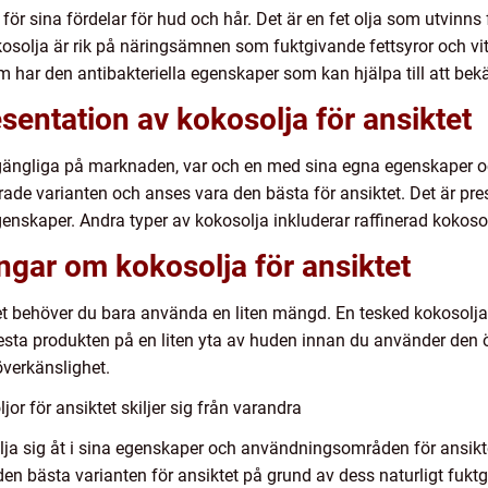
ör sina fördelar för hud och hår. Det är en fet olja som utvinns
osolja är rik på näringsämnen som fuktgivande fettsyror och vitam
om har den antibakteriella egenskaper som kan hjälpa till att 
sentation av kokosolja för ansiktet
tillgängliga på marknaden, var och en med sina egna egenskaper
rade varianten och anses vara den bästa för ansiktet. Det är pr
egenskaper. Andra typer av kokosolja inkluderar raffinerad kokos
ingar om kokosolja för ansiktet
t behöver du bara använda en liten mängd. En tesked kokosolja är 
t testa produkten på en liten yta av huden innan du använder den ö
 överkänslighet.
or för ansiktet skiljer sig från varandra
ilja sig åt i sina egenskaper och användningsområden för ansikte
en bästa varianten för ansiktet på grund av dess naturligt fuktg