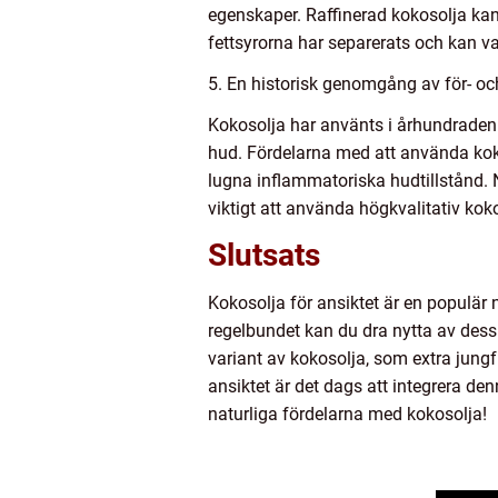
egenskaper. Raffinerad kokosolja kan
fettsyrorna har separerats och kan va
5. En historisk genomgång av för- oc
Kokosolja har använts i århundraden 
hud. Fördelarna med att använda kok
lugna inflammatoriska hudtillstånd. N
viktigt att använda högkvalitativ koko
Slutsats
Kokosolja för ansiktet är en populär
regelbundet kan du dra nytta av des
variant av kokosolja, som extra jungfr
ansiktet är det dags att integrera de
naturliga fördelarna med kokosolja!