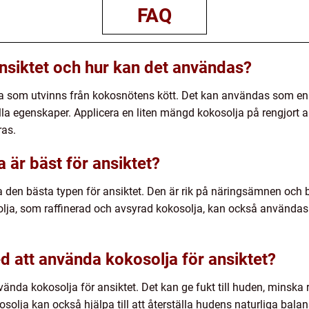
FAQ
ansiktet och hur kan det användas?
olja som utvinns från kokosnötens kött. Det kan användas som en
ella egenskaper. Applicera en liten mängd kokosolja på rengjort
ras.
a är bäst för ansiktet?
 den bästa typen för ansiktet. Den är rik på näringsämnen och be
olja, som raffinerad och avsyrad kokosolja, kan också använda
d att använda kokosolja för ansiktet?
nvända kokosolja för ansiktet. Det kan ge fukt till huden, minsk
solja kan också hjälpa till att återställa hudens naturliga bala