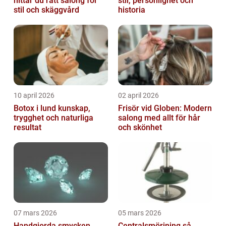
hittar du rätt salong för
stil, personlighet och
stil och skäggvård
historia
10 april 2026
02 april 2026
Botox i lund kunskap,
Frisör vid Globen: Modern
trygghet och naturliga
salong med allt för hår
resultat
och skönhet
07 mars 2026
05 mars 2026
Handgjorda smycken
Centralsmörjning så