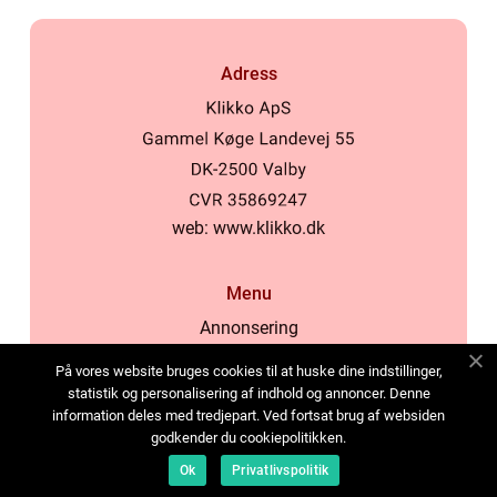
Adress
web:
www.klikko.dk
Menu
Annonsering
Om oss
På vores website bruges cookies til at huske dine indstillinger,
Cookies
statistik og personalisering af indhold og annoncer. Denne
information deles med tredjepart. Ved fortsat brug af websiden
Kontakta oss
godkender du cookiepolitikken.
Sitemap
Ok
Privatlivspolitik