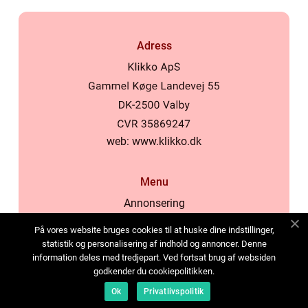
Adress
web:
www.klikko.dk
Menu
Annonsering
Om oss
På vores website bruges cookies til at huske dine indstillinger,
Cookies
statistik og personalisering af indhold og annoncer. Denne
information deles med tredjepart. Ved fortsat brug af websiden
Kontakta oss
godkender du cookiepolitikken.
Sitemap
Ok
Privatlivspolitik