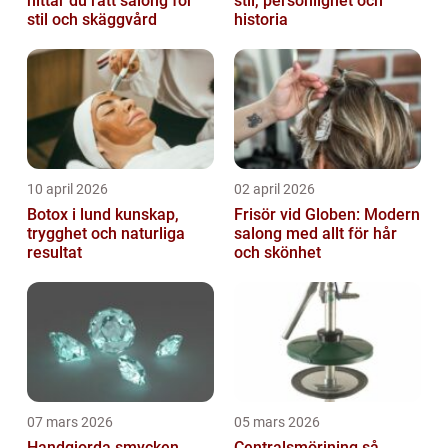
hittar du rätt salong för
stil, personlighet och
stil och skäggvård
historia
10 april 2026
02 april 2026
Botox i lund kunskap,
Frisör vid Globen: Modern
trygghet och naturliga
salong med allt för hår
resultat
och skönhet
07 mars 2026
05 mars 2026
Handgjorda smycken
Centralsmörjning så