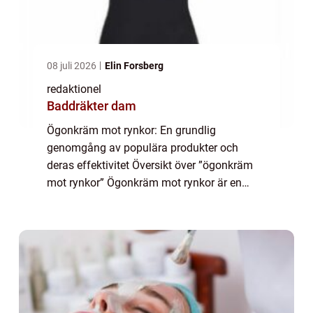
08 juli 2026
Elin Forsberg
redaktionel
Baddräkter dam
Ögonkräm mot rynkor: En grundlig
genomgång av populära produkter och
deras effektivitet Översikt över ”ögonkräm
mot rynkor” Ögonkräm mot rynkor är en
kosmetisk produkt som är specifikt
utformad för att bekämpa åldrande och
förebygga uppko...