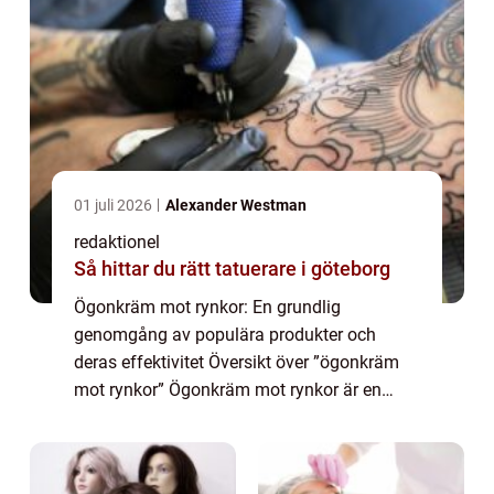
01 juli 2026
Alexander Westman
redaktionel
Så hittar du rätt tatuerare i göteborg
Ögonkräm mot rynkor: En grundlig
genomgång av populära produkter och
deras effektivitet Översikt över ”ögonkräm
mot rynkor” Ögonkräm mot rynkor är en
kosmetisk produkt som är specifikt
utformad för att bekämpa åldrande och
förebygga uppko...