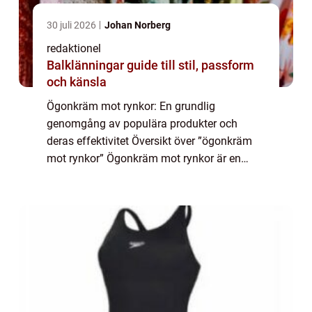
30 juli 2026
Johan Norberg
redaktionel
Balklänningar guide till stil, passform
och känsla
Ögonkräm mot rynkor: En grundlig
genomgång av populära produkter och
deras effektivitet Översikt över ”ögonkräm
mot rynkor” Ögonkräm mot rynkor är en
kosmetisk produkt som är specifikt
utformad för att bekämpa åldrande och
förebygga uppko...