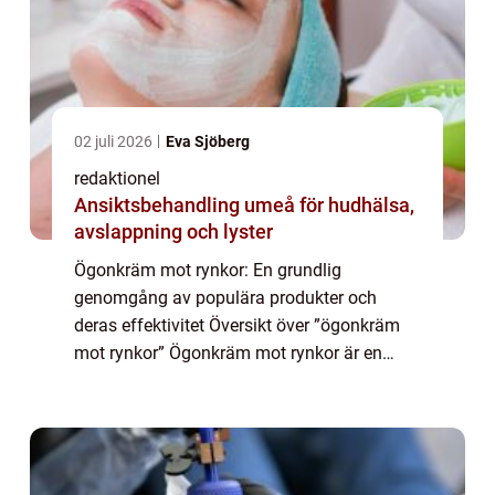
02 juli 2026
Eva Sjöberg
redaktionel
Ansiktsbehandling umeå för hudhälsa,
avslappning och lyster
Ögonkräm mot rynkor: En grundlig
genomgång av populära produkter och
deras effektivitet Översikt över ”ögonkräm
mot rynkor” Ögonkräm mot rynkor är en
kosmetisk produkt som är specifikt
utformad för att bekämpa åldrande och
förebygga uppko...