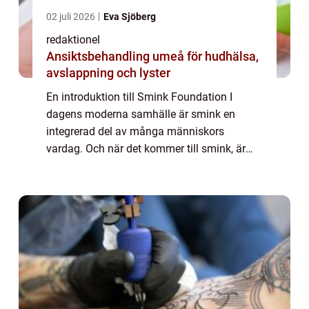
02 juli 2026
Eva Sjöberg
redaktionel
Ansiktsbehandling umeå för hudhälsa,
avslappning och lyster
En introduktion till Smink Foundation I
dagens moderna samhälle är smink en
integrerad del av många människors
vardag. Och när det kommer till smink, är
foundation en av de viktigaste produkterna.
Foundation är en typ av kosmetika som
används för att...