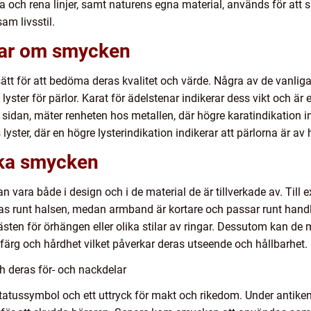
la och rena linjer, samt naturens egna material, används för a
am livsstil.
gar om smycken
t för att bedöma deras kvalitet och värde. Några av de vanliga
lyster för pärlor. Karat för ädelstenar indikerar dess vikt och är e
a sidan, mäter renheten hos metallen, där högre karatindikation i
yster, där en högre lysterindikation indikerar att pärlorna är av 
ika smycken
 vara både i design och i de material de är tillverkade av. Till
ras runt halsen, medan armband är kortare och passar runt hand
fästen för örhängen eller olika stilar av ringar. Dessutom kan d
i färg och hårdhet vilket påverkar deras utseende och hållbarhet.
 deras för- och nackdelar
 statussymbol och ett uttryck för makt och rikedom. Under anti