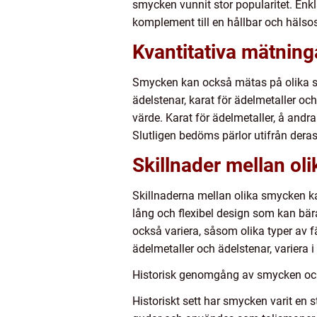
smycken vunnit stor popularitet. Enk
komplement till en hållbar och hälsos
Kvantitativa mätnin
Smycken kan också mätas på olika sät
ädelstenar, karat för ädelmetaller och 
värde. Karat för ädelmetaller, å andr
Slutligen bedöms pärlor utifrån deras l
Skillnader mellan ol
Skillnaderna mellan olika smycken kan
lång och flexibel design som kan bä
också variera, såsom olika typer av 
ädelmetaller och ädelstenar, variera 
Historisk genomgång av smycken och
Historiskt sett har smycken varit en