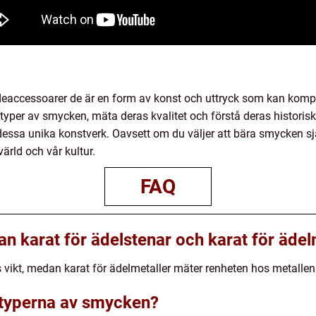
ccessoarer de är en form av konst och uttryck som kan komplett
 typer av smycken, mäta deras kvalitet och förstå deras historis
sa unika konstverk. Oavsett om du väljer att bära smycken själv 
ärld och vår kultur.
FAQ
an karat för ädelstenar och karat för ädel
s vikt, medan karat för ädelmetaller mäter renheten hos metallen
e typerna av smycken?