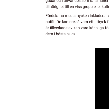
gudar och användes som talismaner f
tillhörighet till en viss grupp eller 
Fördelarna med smycken inkluderar d
outfit. De kan också vara ett uttryck 
är tillverkade av kan vara känsliga 
dem i bästa skick.