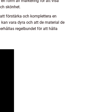
n form av markering för att visa
 och skönhet.
tt förstärka och komplettera en
n kan vara dyra och att de material de
rhållas regelbundet för att hålla