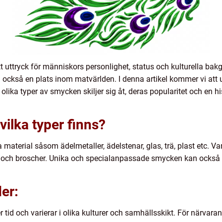
t uttryck för människors personlighet, status och kulturella ba
ckså en plats inom matvärlden. I denna artikel kommer vi att
 olika typer av smycken skiljer sig åt, deras popularitet och en 
ilka typer finns?
 material såsom ädelmetaller, ädelstenar, glas, trä, plast etc. V
 och broscher. Unika och specialanpassade smycken kan också s
er:
id och varierar i olika kulturer och samhällsskikt. För närvara