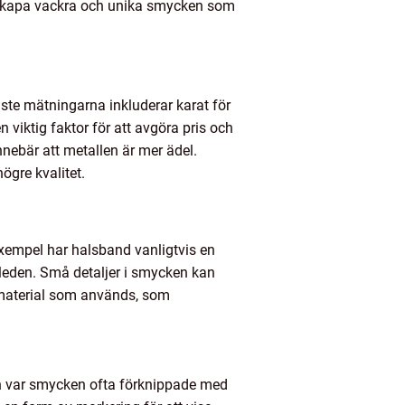
tt skapa vackra och unika smycken som
ste mätningarna inkluderar karat för
n viktig faktor för att avgöra pris och
nnebär att metallen är mer ädel.
högre kvalitet.
 exempel har halsband vanligtvis en
leden. Små detaljer i smycken kan
e material som används, som
ken var smycken ofta förknippade med