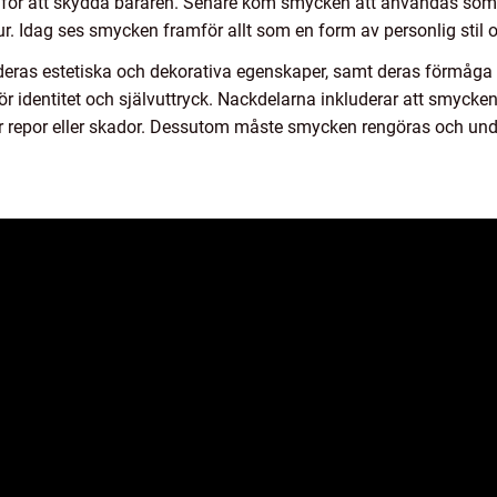
ör att skydda bäraren. Senare kom smycken att användas som e
kultur. Idag ses smycken framför allt som en form av personlig stil
eras estetiska och dekorativa egenskaper, samt deras förmåga a
för identitet och självuttryck. Nackdelarna inkluderar att smycke
för repor eller skador. Dessutom måste smycken rengöras och unde