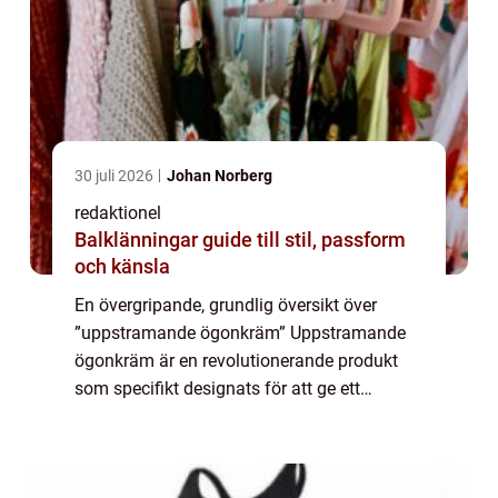
30 juli 2026
Johan Norberg
redaktionel
Balklänningar guide till stil, passform
och känsla
En övergripande, grundlig översikt över
”uppstramande ögonkräm” Uppstramande
ögonkräm är en revolutionerande produkt
som specifikt designats för att ge ett
lyftande och uppstramande resultat runt
ögonområdet. Den är framtagen med
ingredie...