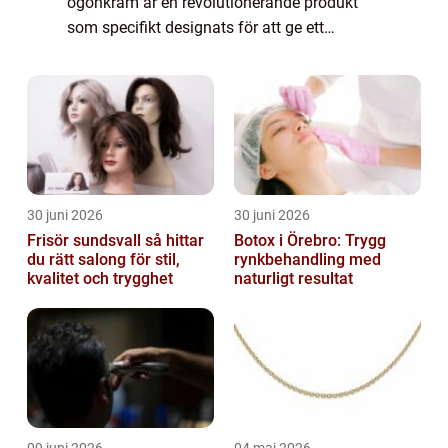
ögonkräm är en revolutionerande produkt
som specifikt designats för att ge ett
lyftande och uppstramande resultat runt
ögonområdet. Den är framtagen med
ingredie...
30 juni 2026
30 juni 2026
Frisör sundsvall så hittar
Botox i Örebro: Trygg
du rätt salong för stil,
rynkbehandling med
kvalitet och trygghet
naturligt resultat