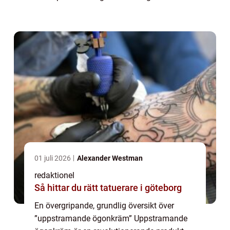
lyftande och uppstramande resultat runt
ögonområdet. Den är framtagen med
ingredie...
01 juli 2026
Alexander Westman
redaktionel
Så hittar du rätt tatuerare i göteborg
En övergripande, grundlig översikt över
”uppstramande ögonkräm” Uppstramande