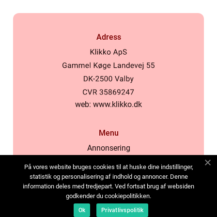
Adress
web:
www.klikko.dk
Menu
Annonsering
Om oss
På vores website bruges cookies til at huske dine indstillinger,
Cookies
statistik og personalisering af indhold og annoncer. Denne
information deles med tredjepart. Ved fortsat brug af websiden
Kontakta oss
godkender du cookiepolitikken.
Sitemap
Ok
Privatlivspolitik