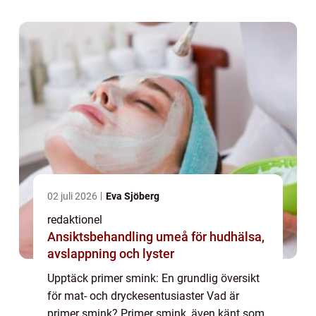
rouge och ögonskugga. Dess huvudsakliga
sy...
02 juli 2026
Eva Sjöberg
redaktionel
Ansiktsbehandling umeå för hudhälsa,
avslappning och lyster
Upptäck primer smink: En grundlig översikt
för mat- och dryckesentusiaster Vad är
primer smink? Primer smink, även känt som