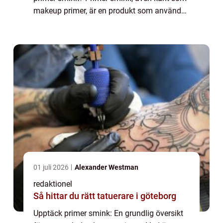
makeup primer, är en produkt som används
som en bas innan du applicerar foundation,
rouge och ögonskugga. Dess huvudsakliga
sy...
01 juli 2026
Alexander Westman
redaktionel
Så hittar du rätt tatuerare i göteborg
Upptäck primer smink: En grundlig översikt