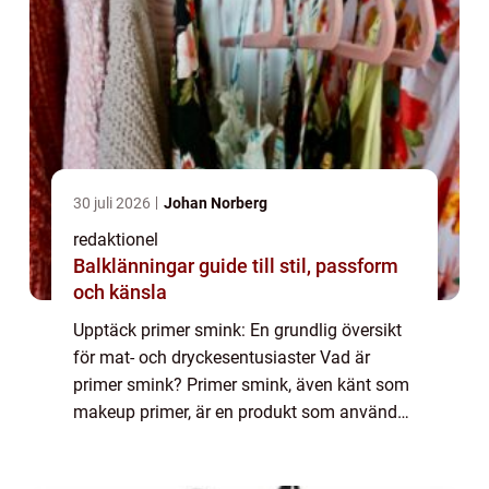
30 juli 2026
Johan Norberg
redaktionel
Balklänningar guide till stil, passform
och känsla
Upptäck primer smink: En grundlig översikt
för mat- och dryckesentusiaster Vad är
primer smink? Primer smink, även känt som
makeup primer, är en produkt som används
som en bas innan du applicerar foundation,
rouge och ögonskugga. Dess huvudsakliga