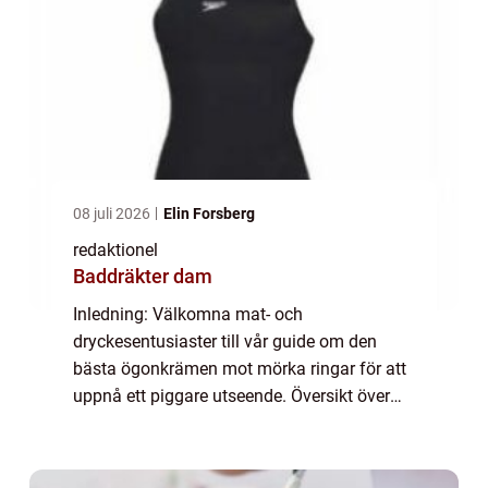
08 juli 2026
Elin Forsberg
redaktionel
Baddräkter dam
Inledning: Välkomna mat- och
dryckesentusiaster till vår guide om den
bästa ögonkrämen mot mörka ringar för att
uppnå ett piggare utseende. Översikt över
”bästa ögonkräm mot mörka ringar”: Förstå
problemet: Mörka ringar under ögonen är
et...