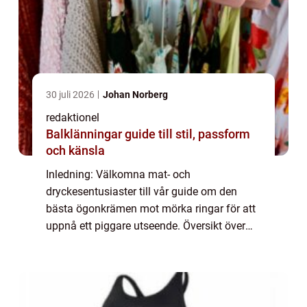
30 juli 2026
Johan Norberg
redaktionel
Balklänningar guide till stil, passform
och känsla
Inledning: Välkomna mat- och
dryckesentusiaster till vår guide om den
bästa ögonkrämen mot mörka ringar för att
uppnå ett piggare utseende. Översikt över
”bästa ögonkräm mot mörka ringar”: Förstå
problemet: Mörka ringar under ögonen är
et...