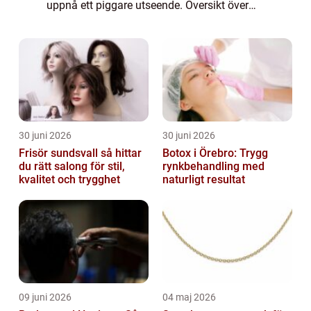
uppnå ett piggare utseende. Översikt över
”bästa ögonkräm mot mörka ringar”: Förstå
problemet: Mörka ringar under ögonen är
et...
30 juni 2026
30 juni 2026
Frisör sundsvall så hittar
Botox i Örebro: Trygg
du rätt salong för stil,
rynkbehandling med
kvalitet och trygghet
naturligt resultat
09 juni 2026
04 maj 2026