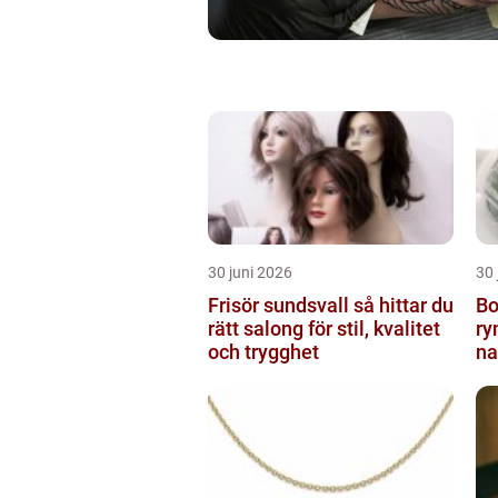
30 juni 2026
30 
Frisör sundsvall så hittar du
Bo
rätt salong för stil, kvalitet
ry
och trygghet
na