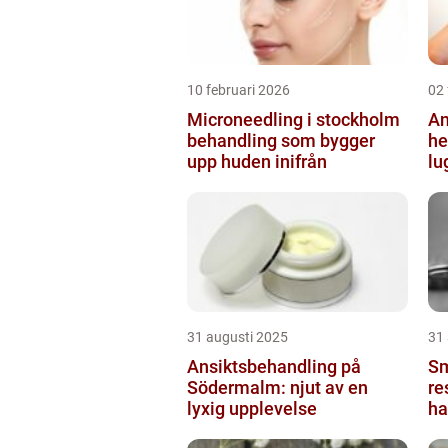
10 februari 2026
02 
Microneedling i stockholm
An
behandling som bygger
helsi
upp huden inifrån
lu
31 augusti 2025
31
Ansiktsbehandling på
Sm
Södermalm: njut av en
re
lyxig upplevelse
ha