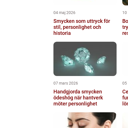
04 maj 2026
10 
Smycken som uttryck för
Boto
stil, personlighet och
tr
historia
re
07 mars 2026
05
Handgjorda smycken
Ce
ödeshög när hantverk
fu
möter personlighet
lö